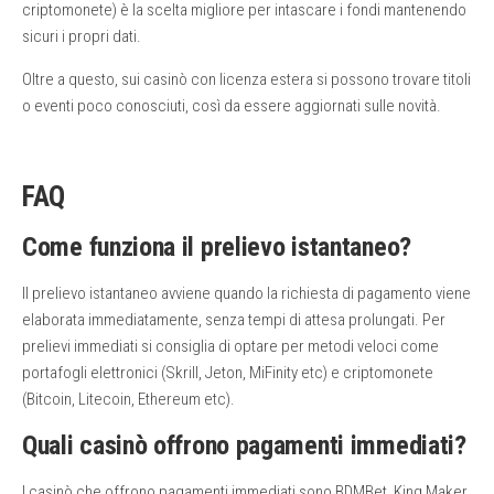
criptomonete) è la scelta migliore per intascare i fondi mantenendo
sicuri i propri dati.
Oltre a questo, sui casinò con licenza estera si possono trovare titoli
o eventi poco conosciuti, così da essere aggiornati sulle novità.
FAQ
Come funziona il prelievo istantaneo?
Il prelievo istantaneo avviene quando la richiesta di pagamento viene
elaborata immediatamente, senza tempi di attesa prolungati. Per
prelievi immediati si consiglia di optare per metodi veloci come
portafogli elettronici (Skrill, Jeton, MiFinity etc) e criptomonete
(Bitcoin, Litecoin, Ethereum etc).
Quali casinò offrono pagamenti immediati?
I casinò che offrono pagamenti immediati sono BDMBet, King Maker,