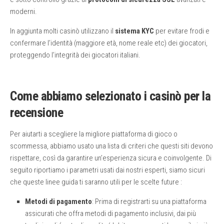
moderni.
In aggiunta molti casinò utilizzano il
sistema KYC
per evitare frodi e
confermare l’identità (maggiore età, nome reale etc) dei giocatori,
proteggendo l’integrità dei giocatori italiani.
Come abbiamo selezionato i casinò per la
recensione
Per aiutarti a scegliere la migliore piattaforma di gioco o
scommessa, abbiamo usato una lista di criteri che questi siti devono
rispettare, così da garantire un’esperienza sicura e coinvolgente. Di
seguito riportiamo i parametri usati dai nostri esperti, siamo sicuri
che queste linee guida ti saranno utili per le scelte future :
Metodi di pagamento
: Prima di registrarti su una piattaforma
assicurati che offra metodi di pagamento inclusivi, dai più