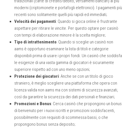
tradizionali (carte di credito/debito, versamenti bancari) ai più
moderni (criptomonete e portafogli elettronici). I pagamenti più
recenti sono solitamente quelli più rapidi ed immediati;
Velocità dei pagamenti
: Quando si gioca online è frustrante
aspettare per ritirare le vincite. Per questo optare per casinò
con tempi di elaborazione minore è la scelta migliore;
Tipo di intrattenimento
: Quando si sceglie un casinò non
aams è opportuno esaminare la lista di titoli e categorie
disponibili prima di usare i propri fondi. Un casinò che soddisfa
le esigenze di una vasta gamma di giocatori è sicuramente
superiore rispetto ad con uno meno opzioni;
Protezione dei giocatori
: Anche se con un titolo di gioco
straniero, è meglio scegliere una piattaforma che opera con
licenza valida non aams ma con sistemi di sicurezza avanzati,
così da garantire la sicurezza dei dati personali e finanziari;
Promozioni e Bonus
: Cerca casinò che propongono un bonus
di benvenuto per i nuovi iscritti e promozioni soddisfacenti,
possibilmente con requisiti di scommessa bassi, o che
propongono bonus senza deposito;